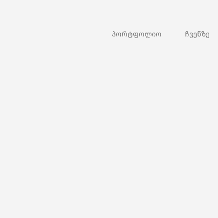
პორტფოლიო
ჩვენზე