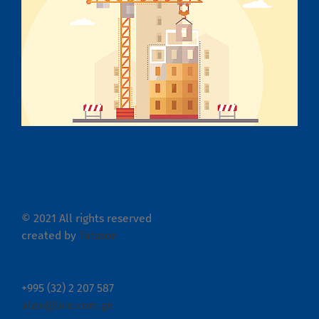
© 2021 All rights reserved
created by
Tatsson
+995 (32) 2 207 587
alex@live.com.ge