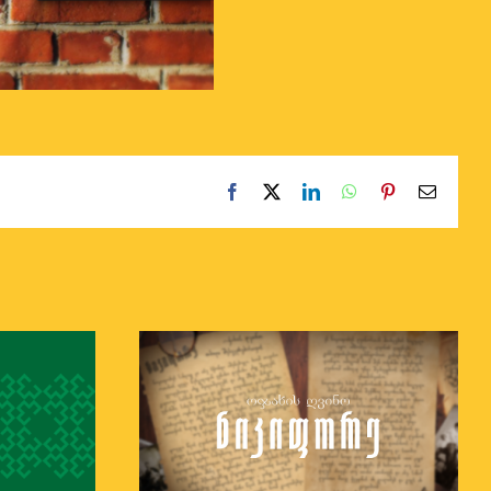
Facebook
X
LinkedIn
WhatsApp
Pinterest
Email